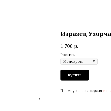
Изразец Узорч
р.
1 700
Роспись
Купить
Прямоугольная версия
изра