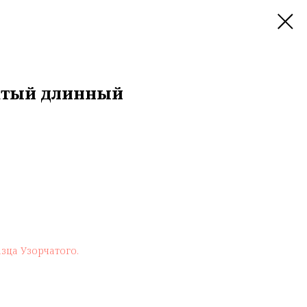
атый длинный
зца Узорчатого.