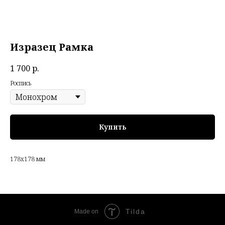
Изразец Рамка
1 700
р.
Роспись
Купить
178х178 мм
Tilda
Made on