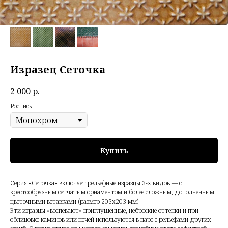
Изразец Сеточка
2 000
р.
Роспись
Купить
Серия «Сеточка» включает рельефные изразцы 3-х видов — с
крестообразным сетчатым орнаментом и более сложным, дополненным
цветочными вставками (размер 203х203 мм).
Эти изразцы «воспевают» приглушённые, неброские оттенки и при
облицовке каминов или печей используются в паре с рельефами других