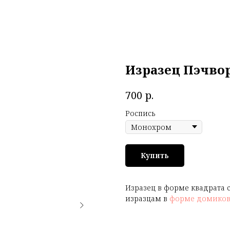
Изразец Пэчво
р.
700
Роспись
Купить
Изразец в форме квадрата 
изразцам в
форме домико