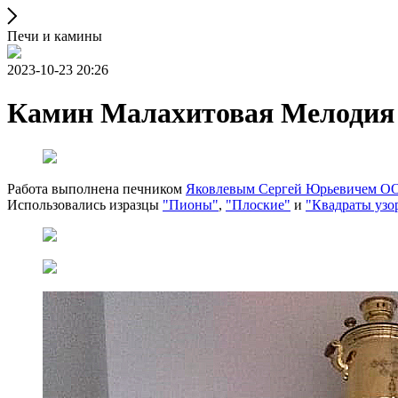
Печи и камины
2023-10-23 20:26
Камин Малахитовая Мелодия
Работа выполнена печником
Яковлевым Сергей Юрьевичем ОО
Использовались изразцы
"Пионы"
,
"Плоские"
и
"Квадраты узо