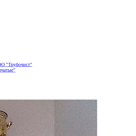
О "Трубочист"
рчатые"