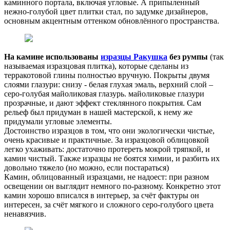
каминного портала, включая угловые. А припыленный
нежно-голубой цвет плитки стал, по задумке дизайнеров,
основным акцентным оттенком обновлённого пространства.
На камине использованы
изразцы Ракушка
без румпы
(так
называемая изразцовая плитка), которые сделаны из
терракотовой глины полностью вручную. Покрыты двумя
слоями глазури: снизу - белая глухая эмаль, верхний слой –
серо-голубая майоликовая глазурь. майоликовые глазури
прозрачные, и дают эффект стеклянного покрытия. Сам
рельеф был придуман в нашей мастерской, к нему же
придумали угловые элементы.
Достоинство изразцов в том, что они экологически чистые,
очень красивые и практичные. За изразцовой облицовкой
легко ухаживать: достаточно протереть мокрой тряпкой, и
камин чистый. Также изразцы не боятся химии, и разбить их
довольно тяжело (но можно, если постараться)
Камин, облицованный изразцами, не надоест: при разном
освещении он выглядит немного по-разному. Конкретно этот
камин хорошо вписался в интерьер, за счёт фактуры он
интересен, за счёт мягкого и сложного серо-голубого цвета
ненавязчив.