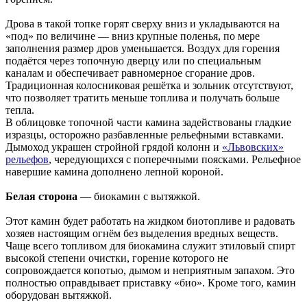
Дрова в такой топке горят сверху вниз и укладываются на
«под» по величине — вниз крупные поленья, по мере
заполнения размер дров уменьшается. Воздух для горения
подаётся через топочную дверцу или по специальным
каналам и обеспечивает равномерное сгорание дров.
Традиционная колосниковая решётка и зольник отсутствуют,
что позволяет тратить меньше топлива и получать больше
тепла.
В облицовке топочной части камина задействованы гладкие
изразцы, осторожно разбавленные рельефными вставками.
Дымоход украшен стройной грядой колонн и
«Львовских»
рельефов
, чередующихся с поперечными поясками. Рельефное
навершие камина дополнено лепной короной.
Белая сторона
— биокамин с вытяжкой.
Этот камин будет работать на жидком биотопливе и радовать
хозяев настоящим огнём без выделения вредных веществ.
Чаще всего топливом для биокамина служит этиловый спирт
высокой степени очистки, горение которого не
сопровождается копотью, дымом и неприятным запахом. Это
полностью оправдывает приставку «био». Кроме того, камин
оборудован вытяжкой.